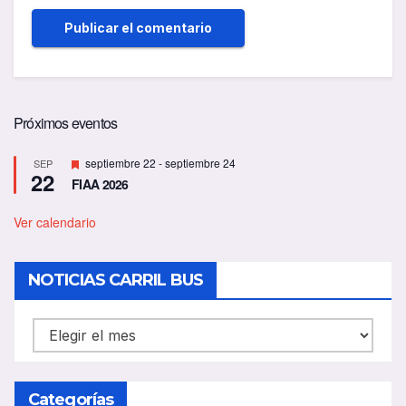
Próximos eventos
D
septiembre 22
-
septiembre 24
SEP
22
e
FIAA 2026
s
t
a
Ver calendario
c
a
d
NOTICIAS CARRIL BUS
o
NOTICIAS
CARRIL
BUS
Categorías