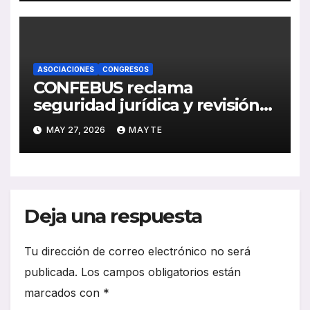
ASOCIACIONES
CONGRESOS
CONFEBUS reclama
seguridad jurídica y revisión
de costes para sostener el
MAY 27, 2026
MAYTE
modelo concesional del
autobús
Deja una respuesta
Tu dirección de correo electrónico no será
publicada.
Los campos obligatorios están
marcados con
*