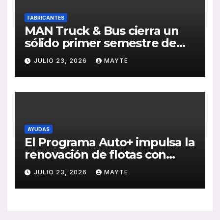
FABRICANTES
MAN Truck & Bus cierra un
sólido primer semestre de
2026 con crecimiento en
JULIO 23, 2026
MAYTE
ventas, pedidos y
rentabilidad
AYUDAS
El Programa Auto+ impulsa la
renovación de flotas con
ayudas a vehículos eléctricos
JULIO 23, 2026
MAYTE
ligeros