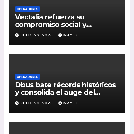
OPERADORES
Vectalia refuerza su
compromiso social y
medioambiental con la
JULIO 23, 2026
MAYTE
publicación de su Memoria
de RSC 2025
OPERADORES
Dbus bate récords históricos
y consolida el auge del
transporte público en San
JULIO 23, 2026
MAYTE
Sebastián