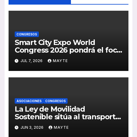
CONGRESOS
Smart City Expo World
Congress 2026 pondrá el foco
en la vivienda y las soluciones
JUL 7, 2026
MAYTE
urbanas con impacto real
ASOCIACIONES
CONGRESOS
La Ley de Movilidad
Sostenible sitúa al transporte
público como eje del cambio
JUN 3, 2026
MAYTE
de paradigma en España