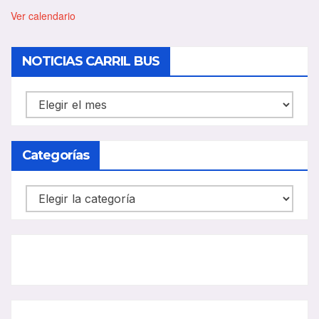
t
a
Ver calendario
c
a
d
NOTICIAS CARRIL BUS
o
NOTICIAS
CARRIL
BUS
Categorías
Categorías