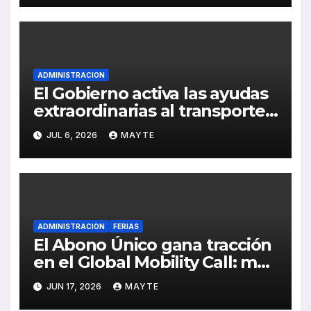
combustibles renovables
ADMINISTRACION
El Gobierno activa las ayudas
extraordinarias al transporte
por carretera para compensar
JUL 6, 2026
MAYTE
el impacto de la crisis en
Oriente Medio
ADMINISTRACION
FERIAS
El Abono Único gana tracción
en el Global Mobility Call: más
de 1,5 millones de viajes en
JUN 17, 2026
MAYTE
sus primeros meses y nuevos