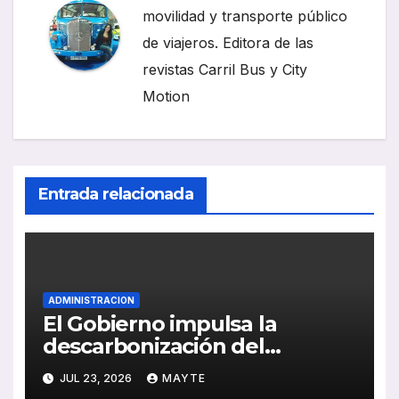
movilidad y transporte público
de viajeros. Editora de las
revistas Carril Bus y City
Motion
Entrada relacionada
ADMINISTRACION
El Gobierno impulsa la
descarbonización del
transporte por carretera con
JUL 23, 2026
MAYTE
nuevos objetivos para