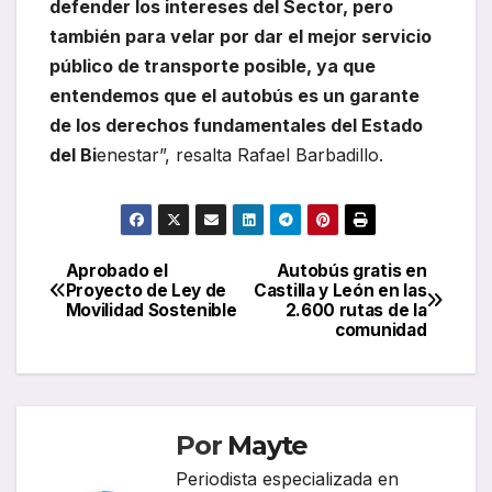
defender los intereses del Sector, pero
también para velar por dar el mejor servicio
público de transporte posible, ya que
entendemos que el autobús es un garante
de los derechos fundamentales del Estado
del Bi
enestar”, resalta Rafael Barbadillo.
Aprobado el
Autobús gratis en
Navegación
Proyecto de Ley de
Castilla y León en las
Movilidad Sostenible
2.600 rutas de la
de
comunidad
entradas
Por
Mayte
Periodista especializada en