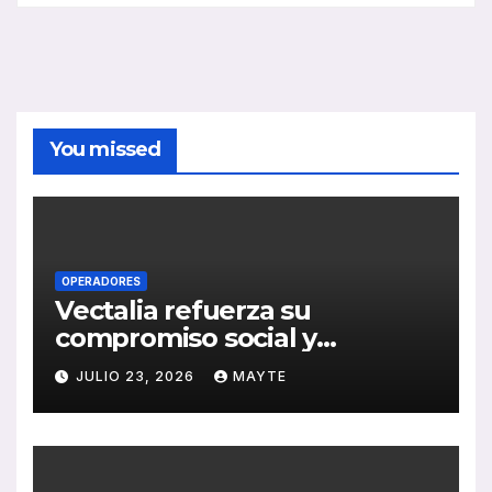
You missed
OPERADORES
Vectalia refuerza su
compromiso social y
medioambiental con la
JULIO 23, 2026
MAYTE
publicación de su Memoria
de RSC 2025