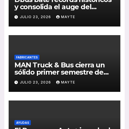
y consolida el auge del
transporte público en San
JULIO 23, 2026
MAYTE
Sebastián
FABRICANTES
MAN Truck & Bus cierra un
sólido primer semestre de
2026 con crecimiento en
JULIO 23, 2026
MAYTE
ventas, pedidos y
rentabilidad
AYUDAS