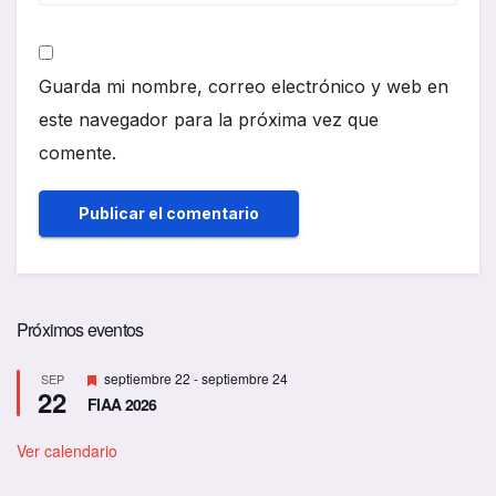
Guarda mi nombre, correo electrónico y web en
este navegador para la próxima vez que
comente.
Próximos eventos
D
septiembre 22
-
septiembre 24
SEP
22
e
FIAA 2026
s
t
a
Ver calendario
c
a