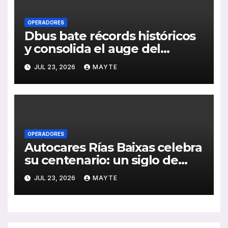
OPERADORES
Dbus bate récords históricos
y consolida el auge del
transporte público en San
JUL 23, 2026
MAYTE
Sebastián
OPERADORES
Autocares Rías Baixas celebra
su centenario: un siglo de
historia, esfuerzo familiar y
JUL 23, 2026
MAYTE
compromiso con el
transporte gallego