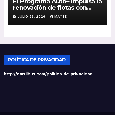
El Programa Auto+ impulsa la
renovación de flotas con
ayudas a vehículos eléctricos
JULIO 23, 2026
MAYTE
ligeros
POLÍTICA DE PRIVACIDAD
http://carrilbus.com/politica-de-privacidad