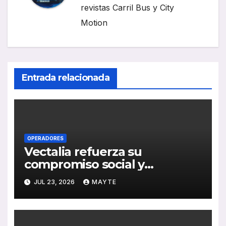
revistas Carril Bus y City
Motion
Entrada relacionada
OPERADORES
Vectalia refuerza su
compromiso social y
medioambiental con la
JUL 23, 2026
MAYTE
publicación de su Memoria de
RSC 2025