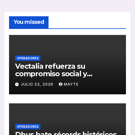
You missed
OPERADORES
Vectalia refuerza su
compromiso social y
medioambiental con la
JULIO 23, 2026
MAYTE
publicación de su Memoria
de RSC 2025
OPERADORES
Dbus bate récords históricos