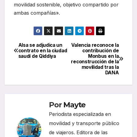
movilidad sostenible, objetivo compartido por
ambas compañías».
Alsa se adjudica un
Valencia reconoce la
Navegación
contrato en la ciudad
contribución de
saudí de Qiddiya
Monbus en la
de
reconstrucción de la
movilidad tras la
entradas
DANA
Por
Mayte
Periodista especializada en
movilidad y transporte público
de viajeros. Editora de las