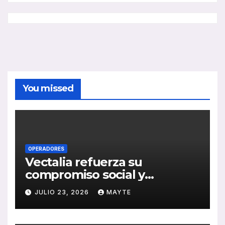
You missed
OPERADORES
Vectalia refuerza su
compromiso social y
medioambiental con la
JULIO 23, 2026
MAYTE
publicación de su Memoria
de RSC 2025