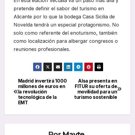
En esta edición Vectalia va un paso más allá y
pretende definir el sabor del turismo en
Alicante por lo que la bodega Casa Sicilia de
Novelda tendrá un especial protagonismo. No
solo como referente del enoturismo, también
como localización para albergar congresos o
reuniones profesionales.
Madrid invertirá 1000
Alsa presenta en
Navegación
millones de euros en
FITUR su oferta de
la revolución
movilidad para un
de
tecnológica de la
turismo sostenible
EMT
entradas
Por
Mayte