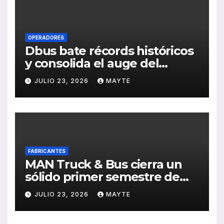
OPERADORES
Dbus bate récords históricos
y consolida el auge del
transporte público en San
JULIO 23, 2026
MAYTE
Sebastián
FABRICANTES
MAN Truck & Bus cierra un
sólido primer semestre de
2026 con crecimiento en
JULIO 23, 2026
MAYTE
ventas, pedidos y
rentabilidad