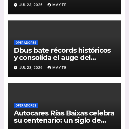
medioambiental con la
JUL 23, 2026
MAYTE
publicación de su Memoria de
RSC 2025
OPERADORES
Dbus bate récords históricos
y consolida el auge del
transporte público en San
JUL 23, 2026
MAYTE
Sebastián
OPERADORES
Autocares Rías Baixas celebra
su centenario: un siglo de
historia, esfuerzo familiar y