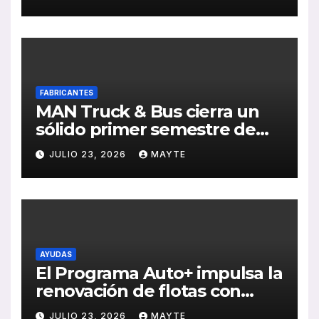
Sebastián
FABRICANTES
MAN Truck & Bus cierra un
sólido primer semestre de
2026 con crecimiento en
JULIO 23, 2026
MAYTE
ventas, pedidos y
rentabilidad
AYUDAS
El Programa Auto+ impulsa la
renovación de flotas con
ayudas a vehículos eléctricos
JULIO 23, 2026
MAYTE