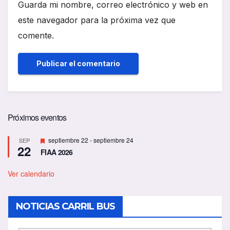
Guarda mi nombre, correo electrónico y web en
este navegador para la próxima vez que
comente.
Próximos eventos
D
septiembre 22
-
septiembre 24
SEP
22
e
FIAA 2026
s
t
a
Ver calendario
c
a
d
NOTICIAS CARRIL BUS
o