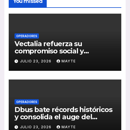
You missed
OPERADORES
Vectalia refuerza su
compromiso social y
medioambiental con la
JULIO 23, 2026
MAYTE
publicación de su Memoria
de RSC 2025
OPERADORES
Dbus bate récords históricos
y consolida el auge del
transporte público en San
JULIO 23, 2026
MAYTE