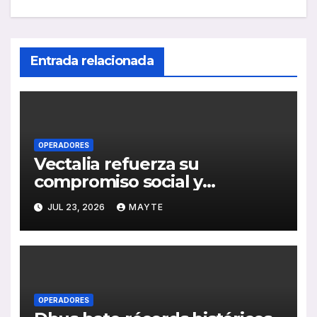
Entrada relacionada
OPERADORES
Vectalia refuerza su
compromiso social y
medioambiental con la
JUL 23, 2026
MAYTE
publicación de su Memoria de
RSC 2025
OPERADORES