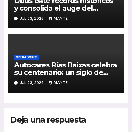
Dbus bate récords históricos
y consolida el auge del
transporte público en San
JUL 23, 2026
MAYTE
Sebastián
OPERADORES
Autocares Rías Baixas celebra
su centenario: un siglo de
historia, esfuerzo familiar y
JUL 23, 2026
MAYTE
compromiso con el
transporte gallego
Deja una respuesta