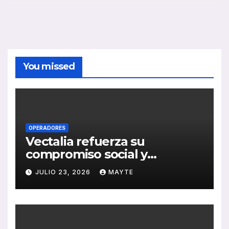
You missed
OPERADORES
Vectalia refuerza su
compromiso social y
medioambiental con la
JULIO 23, 2026
MAYTE
publicación de su Memoria
de RSC 2025