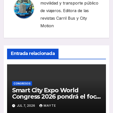
movilidad y transporte público
de viajeros. Editora de las
revistas Carril Bus y City
Motion
Entrada relacionada
CONGRESOS
Smart City Expo World
Congress 2026 pondrá el foco
en la vivienda y las soluciones
JUL 7, 2026
MAYTE
urbanas con impacto real