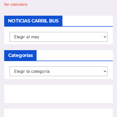
a
Ver calendario
c
a
d
NOTICIAS CARRIL BUS
o
NOTICIAS
CARRIL
BUS
Categorías
Categorías