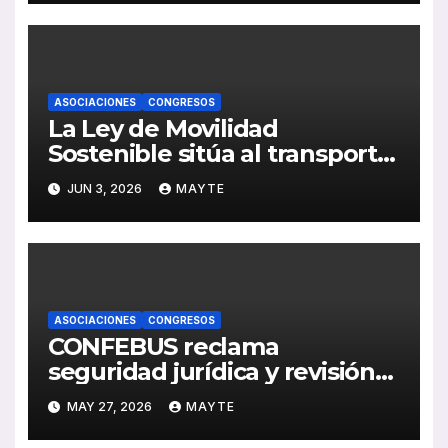
ASOCIACIONES
CONGRESOS
La Ley de Movilidad
Sostenible sitúa al transporte
público como eje del cambio
JUN 3, 2026
MAYTE
de paradigma en España
ASOCIACIONES
CONGRESOS
CONFEBUS reclama
seguridad jurídica y revisión
de costes para sostener el
MAY 27, 2026
MAYTE
modelo concesional del
autobús