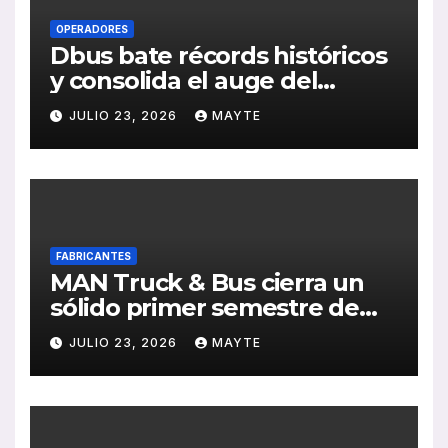
OPERADORES
Dbus bate récords históricos
y consolida el auge del
transporte público en San
JULIO 23, 2026
MAYTE
Sebastián
FABRICANTES
MAN Truck & Bus cierra un
sólido primer semestre de
2026 con crecimiento en
JULIO 23, 2026
MAYTE
ventas, pedidos y
rentabilidad