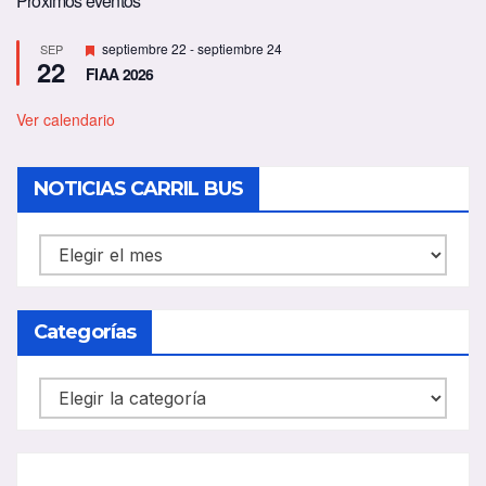
Próximos eventos
D
septiembre 22
-
septiembre 24
SEP
22
e
FIAA 2026
s
t
a
Ver calendario
c
a
d
NOTICIAS CARRIL BUS
o
NOTICIAS
CARRIL
BUS
Categorías
Categorías