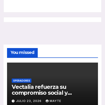
You missed
OPERADORES
Vectalia refuerza su
compromiso social y
medioambiental con la
JULIO 23, 2026
MAYTE
publicación de su Memoria