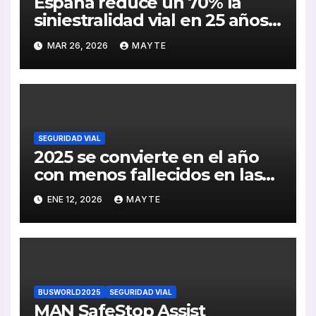
España reduce un 70% la
siniestralidad vial en 25 años:
claves y oportunidades para
MAR 26, 2026
MAYTE
el sector del autobús
SEGURIDAD VIAL
2025 se convierte en el año
con menos fallecidos en las
carreteras españolas desde
ENE 12, 2026
MAYTE
1960
BUSWORLD2025
SEGURIDAD VIAL
MAN SafeStop Assist