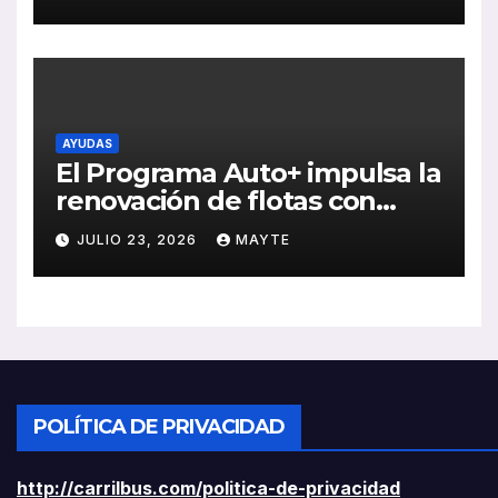
ventas, pedidos y
rentabilidad
AYUDAS
El Programa Auto+ impulsa la
renovación de flotas con
ayudas a vehículos eléctricos
JULIO 23, 2026
MAYTE
ligeros
POLÍTICA DE PRIVACIDAD
http://carrilbus.com/politica-de-privacidad