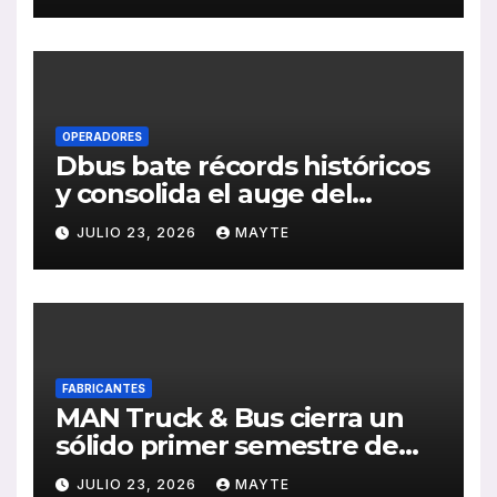
de RSC 2025
OPERADORES
Dbus bate récords históricos
y consolida el auge del
transporte público en San
JULIO 23, 2026
MAYTE
Sebastián
FABRICANTES
MAN Truck & Bus cierra un
sólido primer semestre de
2026 con crecimiento en
JULIO 23, 2026
MAYTE