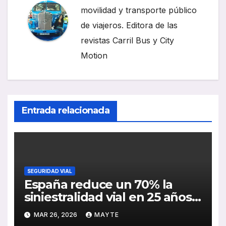
movilidad y transporte público
de viajeros. Editora de las
revistas Carril Bus y City
Motion
Entrada relacionada
SEGURIDAD VIAL
España reduce un 70% la
siniestralidad vial en 25 años:
claves y oportunidades para
MAR 26, 2026
MAYTE
el sector del autobús