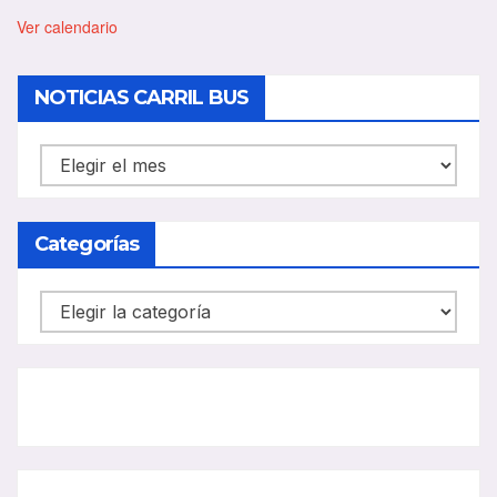
t
a
Ver calendario
c
a
d
NOTICIAS CARRIL BUS
o
NOTICIAS
CARRIL
BUS
Categorías
Categorías