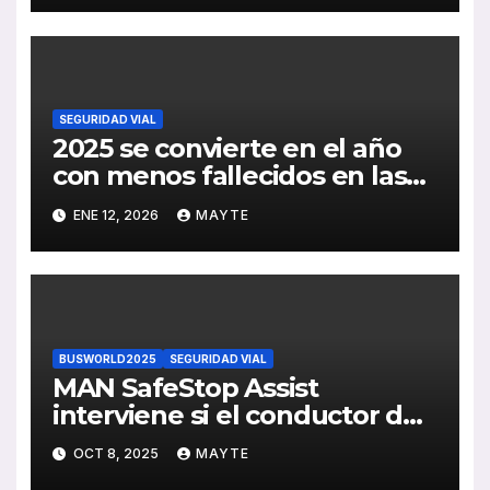
SEGURIDAD VIAL
2025 se convierte en el año
con menos fallecidos en las
carreteras españolas desde
ENE 12, 2026
MAYTE
1960
BUSWORLD2025
SEGURIDAD VIAL
MAN SafeStop Assist
interviene si el conductor del
autobús queda incapacitado
OCT 8, 2025
MAYTE