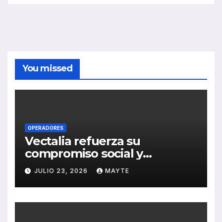
You missed
OPERADORES
Vectalia refuerza su
compromiso social y
medioambiental con la
JULIO 23, 2026
MAYTE
publicación de su Memoria
de RSC 2025