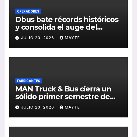
OPERADORES
Dbus bate récords históricos
y consolida el auge del
transporte público en San
JULIO 23, 2026
MAYTE
Sebastián
FABRICANTES
MAN Truck & Bus cierra un
sólido primer semestre de
2026 con crecimiento en
JULIO 23, 2026
MAYTE
ventas, pedidos y
rentabilidad