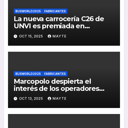
BUSWORLD2025
FABRICANTES
La nueva carrocería C26 de
UNVI es premiada en
Busworld
OCT 15, 2025
MAYTE
BUSWORLD2025
FABRICANTES
Marcopolo despierta el
interés de los operadores
europeos tras anunciar su
OCT 13, 2025
MAYTE
regreso