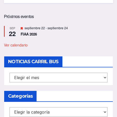
Próximos eventos
D
septiembre 22
-
septiembre 24
SEP
22
e
FIAA 2026
s
t
a
Ver calendario
c
a
d
NOTICIAS CARRIL BUS
o
NOTICIAS
CARRIL
BUS
Categorías
Categorías