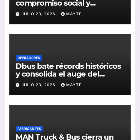
compromiso social y
medioambiental con la
JULIO 23, 2026
MAYTE
publicación de su Memoria
de RSC 2025
OPERADORES
Dbus bate récords históricos
y consolida el auge del
transporte público en San
JULIO 23, 2026
MAYTE
Sebastián
FABRICANTES
MAN Truck & Bus cierra un