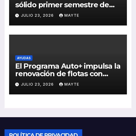
sólido primer semestre de
2026 con crecimiento en
JULIO 23, 2026
MAYTE
ventas, pedidos y
rentabilidad
AYUDAS
El Programa Auto+ impulsa la
renovación de flotas con
ayudas a vehículos eléctricos
JULIO 23, 2026
MAYTE
ligeros
POLÍTICA DE PRIVACIDAD